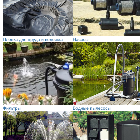
Пленка для пруда и водоема
Насосы
Фильтры
Водные пылесосы