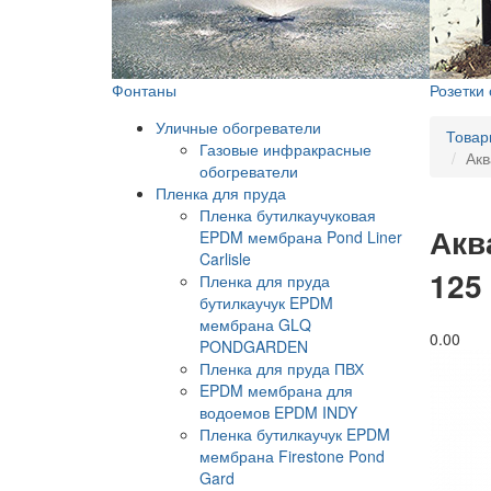
Фонтаны
Розетки
Уличные обогреватели
Товар
Газовые инфракрасные
Акв
обогреватели
Пленка для пруда
Пленка бутилкаучуковая
Акв
EPDM мембрана Pond Liner
Carlisle
125
Пленка для пруда
бутилкаучук EPDM
мембрана GLQ
0.0
0
PONDGARDEN
Пленка для пруда ПВХ
EPDM мембрана для
водоемов EPDM INDY
Пленка бутилкаучук EPDM
мембрана Firestone Pond
Gard