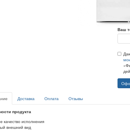
Ваш т
Да
мо
«Фе
дей
Офо
ание
Доставка
Оплата
Отзывы
ности продукта
ое качество исполнения
ный внешний вид