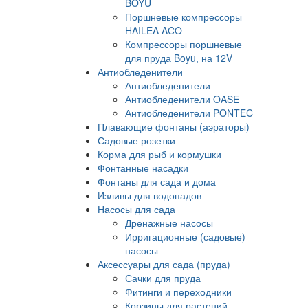
BOYU
Поршневые компрессоры
HAILEA ACO
Компрессоры поршневые
для пруда Boyu, на 12V
Антиобледенители
Антиобледенители
Антиобледенители OASE
Антиобледенители PONTEC
Плавающие фонтаны (аэраторы)
Садовые розетки
Корма для рыб и кормушки
Фонтанные насадки
Фонтаны для сада и дома
Изливы для водопадов
Насосы для сада
Дренажные насосы
Ирригационные (садовые)
насосы
Аксессуары для сада (пруда)
Сачки для пруда
Фитинги и переходники
Корзины для растений