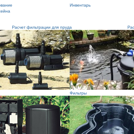
ование
Инвентарь
сейна
Расчет фильтрации для пруда
Рас
Фильтры