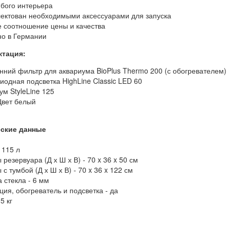
юбого интерьера
лектован необходимыми аксессуарами для запуска
е соотношение цены и качества
но в Германии
ктация:
енний фильтр для аквариума BioPlus Thermo 200 (с обогревателем)
иодная подсветка HighLine Classic LED 60
ум StyleLine 125
Цвет белый
еские данные
 115 л
резервуара (Д х Ш х В) - 70 x 36 x 50 см
с тумбой (Д х Ш х В) - 70 x 36 x 122 см
 стекла - 6 мм
ия, обогреватель и подсветка - да
5 кг