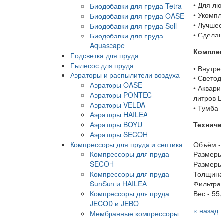
• Для л
Биодобавки для пруда Tetra
• Укомп
Биодобавки для пруда OASE
• Лучше
Биодобавки для пруда Soll
• Сдела
Биодобавки для пруда
Aquascape
Компле
Подсветка для пруда
Пылесос для пруда
• Внутр
Аэраторы и распылители воздуха
• Светод
Аэраторы OASE
• Аквари
Аэраторы PONTEC
литров 
Аэраторы VELDA
• Тумба
Аэраторы HAILEA
Аэраторы BOYU
Технич
Аэраторы SECOH
Компрессоры для пруда и септика
Объём -
Компрессоры для пруда
Размеры 
SECOH
Размеры 
Компрессоры для пруда
Толщина
SunSun и HAILEA
Фильтрац
Компрессоры для пруда
Вес - 55,
JECOD и JEBO
« назад
Мембранные компрессоры