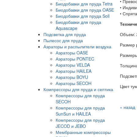
• Прево
Биодобавки для пруда Tetra
• Индив
Биодобавки для пруда OASE
• Спрят
Биодобавки для пруда Soll
Биодобавки для пруда
Техниче
Aquascape
Подсветка для пруда
Объем: 
Пылесос для пруда
Размер р
Аэраторы и распылители воздуха
Аэраторы OASE
Размеры
Аэраторы PONTEC
Аэраторы VELDA
Толщина
Аэраторы HAILEA
Подсвет
Аэраторы BOYU
Аэраторы SECOH
Цвет ту
Компрессоры для пруда и септика
Компрессоры для пруда
SECOH
« назад
Компрессоры для пруда
SunSun и HAILEA
Компрессоры для пруда
JECOD и JEBO
Мембранные компрессоры