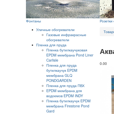
Фонтаны
Розетки
Уличные обогреватели
Товар
Газовые инфракрасные
обогреватели
Пленка для пруда
Акв
Пленка бутилкаучуковая
EPDM мембрана Pond Liner
Carlisle
0.0
0
Пленка для пруда
бутилкаучук EPDM
мембрана GLQ
PONDGARDEN
Пленка для пруда ПВХ
EPDM мембрана для
водоемов EPDM INDY
Пленка бутилкаучук EPDM
мембрана Firestone Pond
Gard