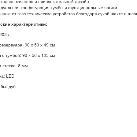
сходное качество и привлекательный дизайн
идуальная конфигурация тумбы и функциональные ящики
анные от глаз технические устройства благодаря сухой шахте и шл
ские характеристики:
202 л
езервуара: 90 х 50 х 49 см
 с тумбой:
90 х 50 х 125 см
 стекла: 8 мм
ка: LED
мбы: дуб