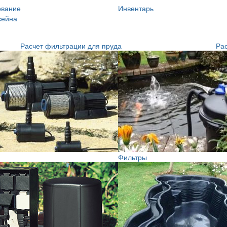
ование
Инвентарь
сейна
Расчет фильтрации для пруда
Рас
Фильтры