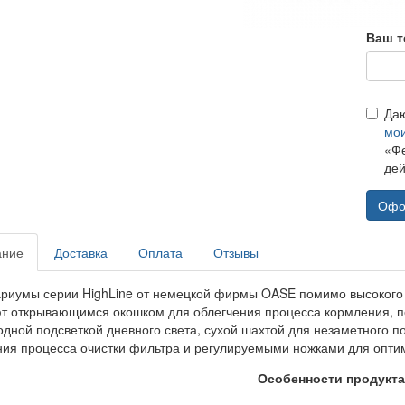
Ваш т
Да
мо
«Фе
дей
Офо
ание
Доставка
Оплата
Отзывы
ариумы серии HighLine от немецкой фирмы OASE помимо высокого 
т открывающимся окошком для облегчения процесса кормления, 
одной подсветкой дневного света, сухой шахтой для незаметного 
ния процесса очистки фильтра и регулируемыми ножками для опти
Особенности продукт