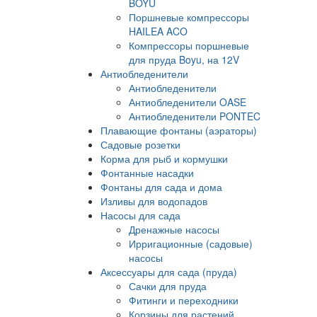
BOYU
Поршневые компрессоры
HAILEA ACO
Компрессоры поршневые
для пруда Boyu, на 12V
Антиобледенители
Антиобледенители
Антиобледенители OASE
Антиобледенители PONTEC
Плавающие фонтаны (аэраторы)
Садовые розетки
Корма для рыб и кормушки
Фонтанные насадки
Фонтаны для сада и дома
Изливы для водопадов
Насосы для сада
Дренажные насосы
Ирригационные (садовые)
насосы
Аксессуары для сада (пруда)
Сачки для пруда
Фитинги и переходники
Корзины для растений