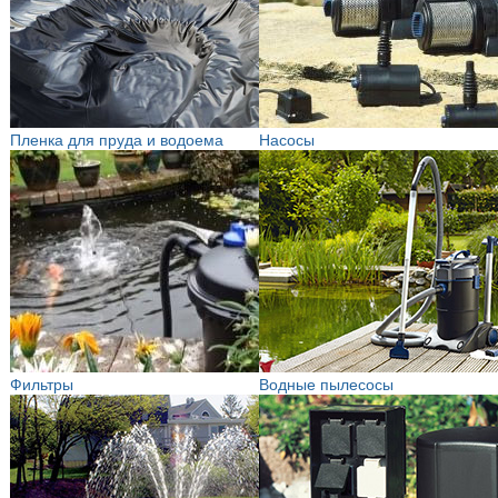
Пленка для пруда и водоема
Насосы
Фильтры
Водные пылесосы