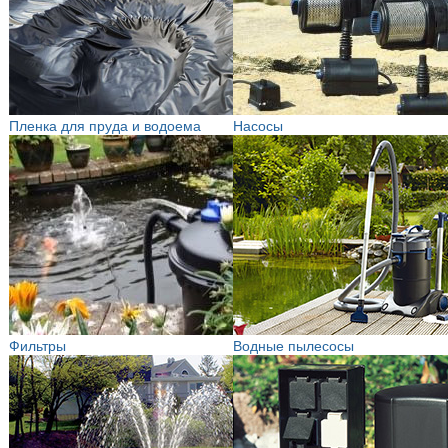
Пленка для пруда и водоема
Насосы
Фильтры
Водные пылесосы