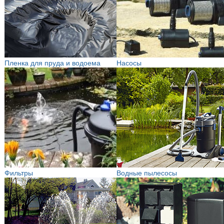
Пленка для пруда и водоема
Насосы
Фильтры
Водные пылесосы