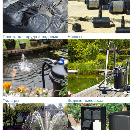
Пленка для пруда и водоема
Насосы
Фильтры
Водные пылесосы