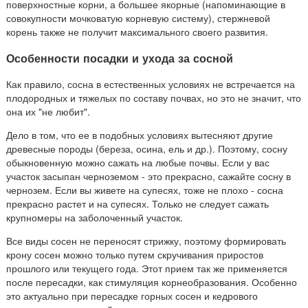
поверхностные корни, а большее якорные (напоминающие в
совокупности мочковатую корневую систему), стержневой
корень также не получит максимального своего развития.
Особенности посадки и ухода за сосной
Как правило, сосна в естественных условиях не встречается на
плодородных и тяжелых по составу почвах, но это не значит, что
она их "не любит".
Дело в том, что ее в подобных условиях вытесняют другие
древесные породы (береза, осина, ель и др.). Поэтому, сосну
обыкновенную можно сажать на любые почвы. Если у вас
участок засыпан черноземом - это прекрасно, сажайте сосну в
чернозем.
Если вы живете на супесях, тоже не плохо - сосна
прекрасно растет и на супесях. Только не следует сажать
крупномеры на заболоченный участок.
Все виды сосен не переносят стрижку, поэтому формировать
крону сосен можно только путем скручивания приростов
прошлого или текущего года. Этот прием так же применяется
после пересадки, как стимуляция корнеобразования. Особенно
это актуально при пересадке горных сосен и кедрового