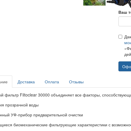
Ваш т
Да
мо
«Фе
дей
Офо
ание
Доставка
Оплата
Отзывы
й фильтр Filtoclear 30000 объединяет все факторы, способствующ
тия прозрачной воды
енный УФ-прибор предварительной очистки
щиеся биомеханические фильтрующие характеристики с возможнос