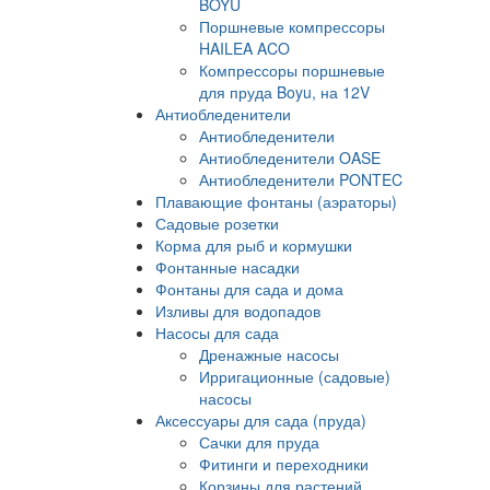
BOYU
Поршневые компрессоры
HAILEA ACO
Компрессоры поршневые
для пруда Boyu, на 12V
Антиобледенители
Антиобледенители
Антиобледенители OASE
Антиобледенители PONTEC
Плавающие фонтаны (аэраторы)
Садовые розетки
Корма для рыб и кормушки
Фонтанные насадки
Фонтаны для сада и дома
Изливы для водопадов
Насосы для сада
Дренажные насосы
Ирригационные (садовые)
насосы
Аксессуары для сада (пруда)
Сачки для пруда
Фитинги и переходники
Корзины для растений