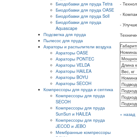
Биодобавки для пруда Tetra
- Техно
Биодобавки для пруда OASE
- Компа
Биодобавки для пруда Soll
Биодобавки для пруда
- Улучш
Aquascape
Подсветка для пруда
Техниче
Пылесос для пруда
Габарит
Аэраторы и распылители воздуха
Номина
Аэраторы OASE
Мощност
Аэраторы PONTEC
Аэраторы VELDA
Длина к
Аэраторы HAILEA
Вес, кг
Аэраторы BOYU
Номинал
Аэраторы SECOH
Подводы
Компрессоры для пруда и септика
Подходи
Компрессоры для пруда
Подходи
SECOH
Подходи
Компрессоры для пруда
SunSun и HAILEA
« назад
Компрессоры для пруда
JECOD и JEBO
Мембранные компрессоры