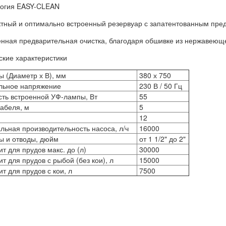
логия EASY-CLEAN
ктный и оптимально встроенный резервуар с запатентованным пре
енная предварительная очистка, благодаря обшивке из нержавеющ
ские характеристики
ы (Диаметр х В), мм
380 х 750
льное напряжение
230 В / 50 Гц
ь встроенной УФ-лампы, Вт
55
абеля, м
5
12
ьная производительность насоса, л/ч
16000
 и отводы, дюйм
от 1 1/2" до 2"
т для прудов макс. до (л)
30000
т для прудов с рыбой (без кои), л
15000
т для прудов с кои, л
7500