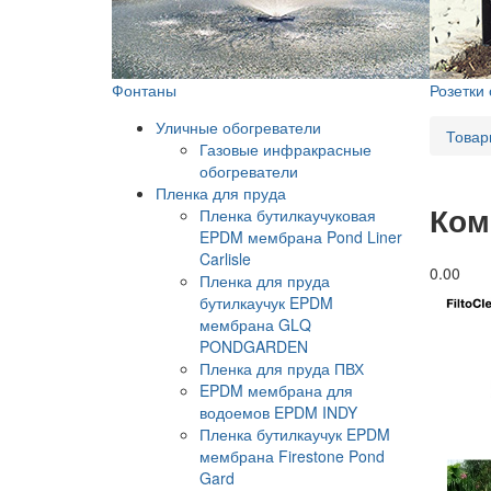
Фонтаны
Розетки
Уличные обогреватели
Товар
Газовые инфракрасные
обогреватели
Пленка для пруда
Ком
Пленка бутилкаучуковая
EPDM мембрана Pond Liner
Carlisle
0.0
0
Пленка для пруда
бутилкаучук EPDM
мембрана GLQ
PONDGARDEN
Пленка для пруда ПВХ
EPDM мембрана для
водоемов EPDM INDY
Пленка бутилкаучук EPDM
мембрана Firestone Pond
Gard