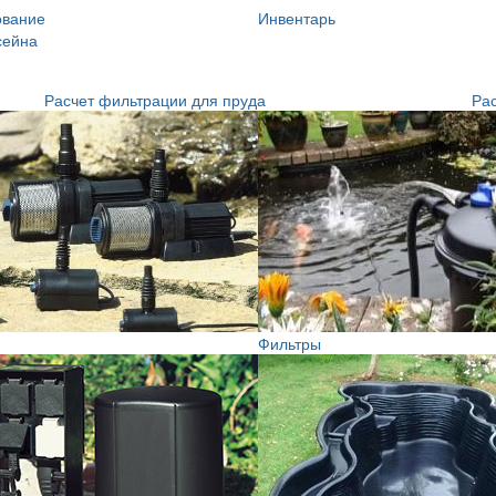
ование
Инвентарь
сейна
Расчет фильтрации для пруда
Рас
Фильтры