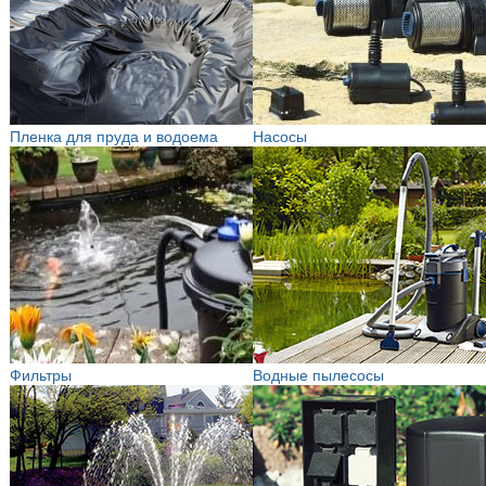
Пленка для пруда и водоема
Насосы
Фильтры
Водные пылесосы