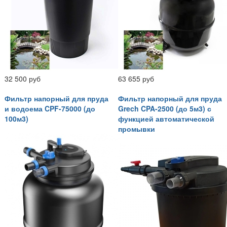
32 500 руб
63 655 руб
Фильтр напорный для пруда
Фильтр напорный для пруда
и водоема CPF-75000 (до
Grech CPA-2500 (до 5м3) с
100м3)
функцией автоматической
промывки