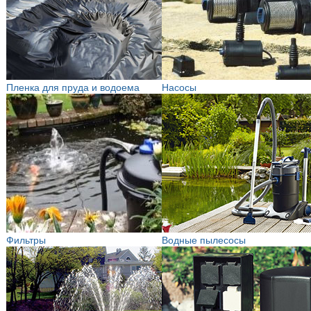
Пленка для пруда и водоема
Насосы
Фильтры
Водные пылесосы