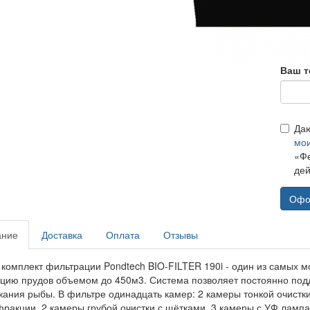
Ваш т
Да
мо
«Фе
дей
Офо
ание
Доставка
Оплата
Отзывы
 комплект фильтрации Pondtech BIO-FILTER 190i - один из самых 
цию прудов объемом до 450м3. Система позволяет постоянно подд
жания рыбы. В фильтре одинадцать камер: 2 камеры тонкой очист
фракции, 2 камеры грубой очистки с щётками, 3 камеры с УФ ламп