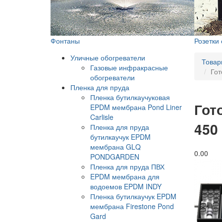
Фонтаны
Розетки
Уличные обогреватели
Товар
Газовые инфракрасные
Гот
обогреватели
Пленка для пруда
Пленка бутилкаучуковая
Гот
EPDM мембрана Pond Liner
Carlisle
450
Пленка для пруда
бутилкаучук EPDM
мембрана GLQ
0.0
0
PONDGARDEN
Пленка для пруда ПВХ
EPDM мембрана для
водоемов EPDM INDY
Пленка бутилкаучук EPDM
мембрана Firestone Pond
Gard