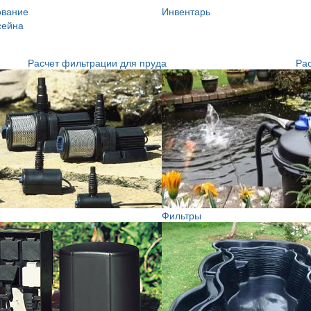
ование
Инвентарь
сейна
Расчет фильтрации для пруда
Рас
Фильтры