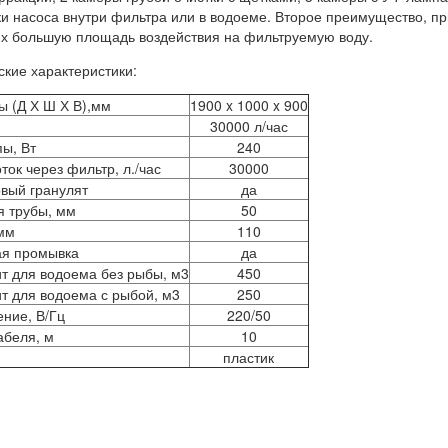
ки насоса внутри фильтра или в водоеме. Второе преимущество, п
 большую площадь воздействия на фильтруемую воду.
ские характеристики:
ы (Д Х Ш Х В),мм
1900 x 1000 x 900
30000 л/час
ы, Вт
240
ток через фильтр, л./час
30000
вый гранулят
да
я трубы, мм
50
мм
110
я промывка
да
т для водоема без рыбы, м3
450
т для водоема с рыбой, м3
250
ние, В/Гц
220/50
абеля, м
10
пластик