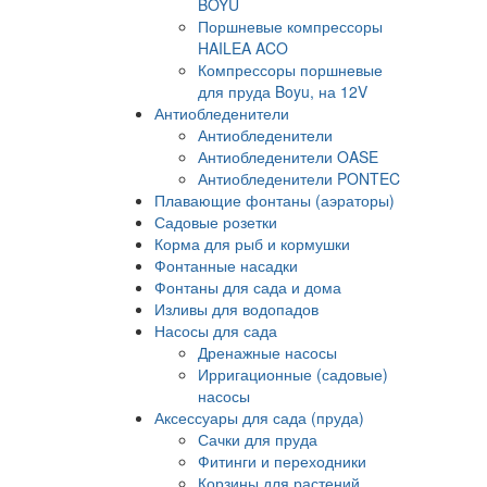
BOYU
Поршневые компрессоры
HAILEA ACO
Компрессоры поршневые
для пруда Boyu, на 12V
Антиобледенители
Антиобледенители
Антиобледенители OASE
Антиобледенители PONTEC
Плавающие фонтаны (аэраторы)
Садовые розетки
Корма для рыб и кормушки
Фонтанные насадки
Фонтаны для сада и дома
Изливы для водопадов
Насосы для сада
Дренажные насосы
Ирригационные (садовые)
насосы
Аксессуары для сада (пруда)
Сачки для пруда
Фитинги и переходники
Корзины для растений