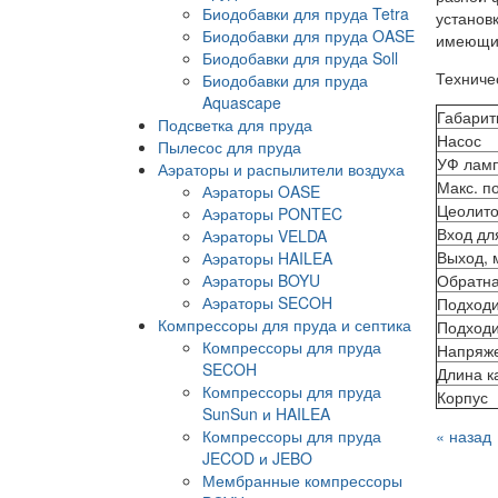
Биодобавки для пруда Tetra
установ
Биодобавки для пруда OASE
имеющих
Биодобавки для пруда Soll
Техниче
Биодобавки для пруда
Aquascape
Габарит
Подсветка для пруда
Насос
Пылесос для пруда
УФ ламп
Аэраторы и распылители воздуха
Макс. по
Аэраторы OASE
Цеолито
Аэраторы PONTEC
Вход дл
Аэраторы VELDA
Выход, 
Аэраторы HAILEA
Аэраторы BOYU
Обратна
Аэраторы SECOH
Подходи
Компрессоры для пруда и септика
Подходи
Компрессоры для пруда
Напряже
SECOH
Длина к
Компрессоры для пруда
Корпус
SunSun и HAILEA
Компрессоры для пруда
« назад
JECOD и JEBO
Мембранные компрессоры