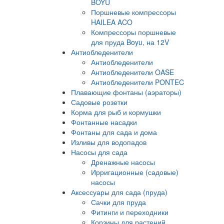
BOYU
Поршневые компрессоры
HAILEA ACO
Компрессоры поршневые
для пруда Boyu, на 12V
Антиобледенители
Антиобледенители
Антиобледенители OASE
Антиобледенители PONTEC
Плавающие фонтаны (аэраторы)
Садовые розетки
Корма для рыб и кормушки
Фонтанные насадки
Фонтаны для сада и дома
Изливы для водопадов
Насосы для сада
Дренажные насосы
Ирригационные (садовые)
насосы
Аксессуары для сада (пруда)
Сачки для пруда
Фитинги и переходники
Корзины для растений