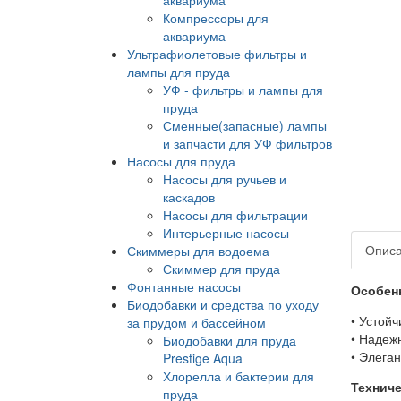
Компрессоры для
аквариума
Ультрафиолетовые фильтры и
лампы для пруда
УФ - фильтры и лампы для
пруда
Сменные(запасные) лампы
и запчасти для УФ фильтров
Насосы для пруда
Насосы для ручьев и
каскадов
Насосы для фильтрации
Интерьерные насосы
Опис
Скиммеры для водоема
Скиммер для пруда
Фонтанные насосы
Особен
Биодобавки и средства по уходу
• Устой
за прудом и бассейном
• Надеж
Биодобавки для пруда
• Элега
Prestige Aqua
Хлорелла и бактерии для
Технич
пруда