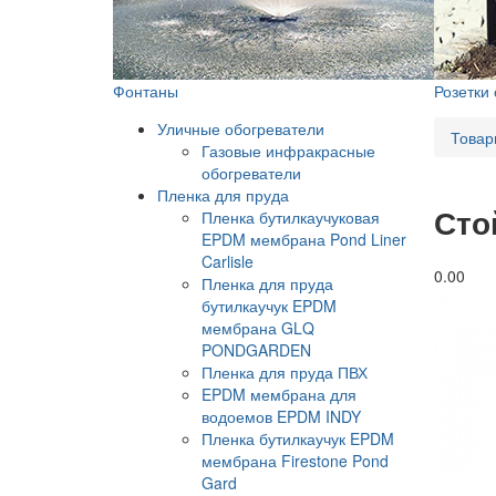
Фонтаны
Розетки
Уличные обогреватели
Товар
Газовые инфракрасные
обогреватели
Пленка для пруда
Сто
Пленка бутилкаучуковая
EPDM мембрана Pond Liner
Carlisle
0.0
0
Пленка для пруда
бутилкаучук EPDM
мембрана GLQ
PONDGARDEN
Пленка для пруда ПВХ
EPDM мембрана для
водоемов EPDM INDY
Пленка бутилкаучук EPDM
мембрана Firestone Pond
Gard