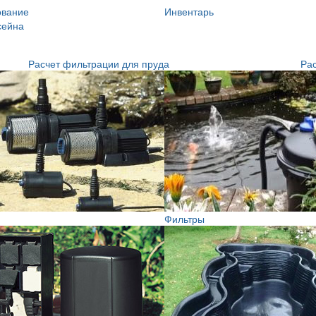
ование
Инвентарь
сейна
Расчет фильтрации для пруда
Рас
Фильтры