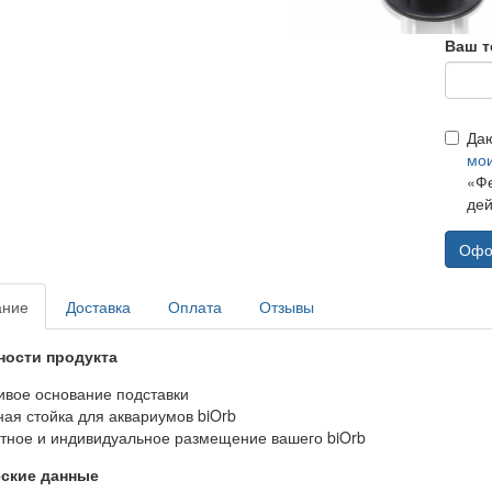
Ваш т
Да
мо
«Фе
дей
Офо
ание
Доставка
Оплата
Отзывы
ности продукта
чивое основание подставки
ная стойка для аквариумов biOrb
нтное и индивидуальное размещение вашего biOrb
еские данные