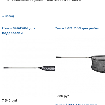
« назад
Сачок SeraPond для
Сачок SeraPond для рыбы
водорослей
6 850 руб
7 545 руб
Сачок Algae net большой