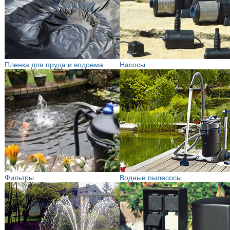
Пленка для пруда и водоема
Насосы
Фильтры
Водные пылесосы