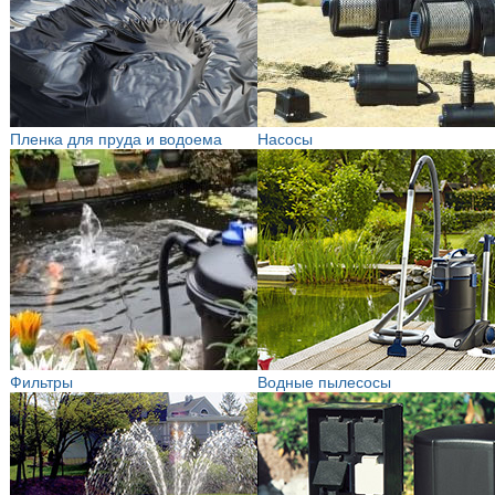
Пленка для пруда и водоема
Насосы
Фильтры
Водные пылесосы