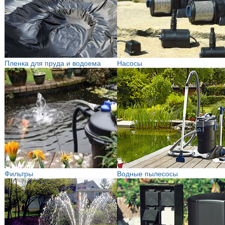
Пленка для пруда и водоема
Насосы
Фильтры
Водные пылесосы