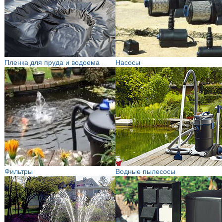
Пленка для пруда и водоема
Насосы
Фильтры
Водные пылесосы