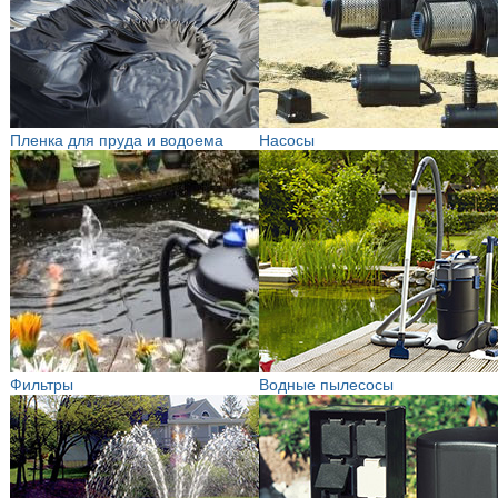
Пленка для пруда и водоема
Насосы
Фильтры
Водные пылесосы