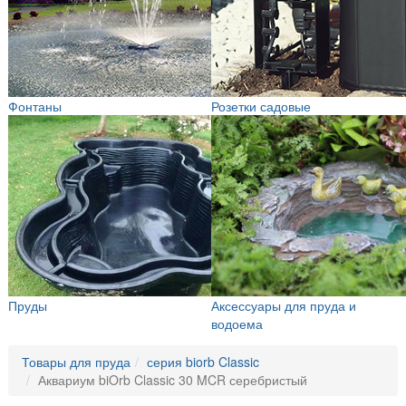
Фонтаны
Розетки садовые
Пруды
Аксессуары для пруда и
водоема
Товары для пруда
серия biorb Classic
Аквариум biOrb Classic 30 MCR серебристый