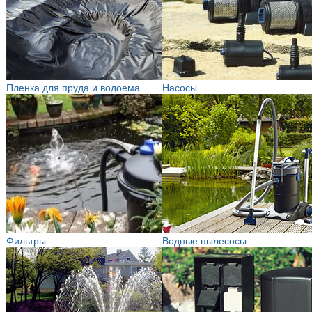
Пленка для пруда и водоема
Насосы
Фильтры
Водные пылесосы