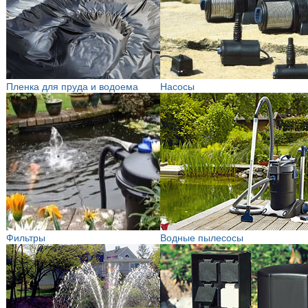
Пленка для пруда и водоема
Насосы
Фильтры
Водные пылесосы