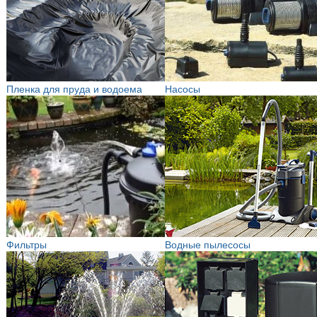
Пленка для пруда и водоема
Насосы
Фильтры
Водные пылесосы