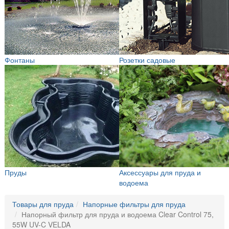
Фонтаны
Розетки садовые
Пруды
Аксессуары для пруда и
водоема
Товары для пруда
Напорные фильтры для пруда
Напорный фильтр для пруда и водоема Clear Control 75,
55W UV-C VELDA