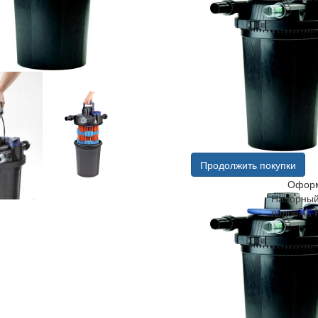
Продолжить покупки
Оформ
Напорный
водоема F