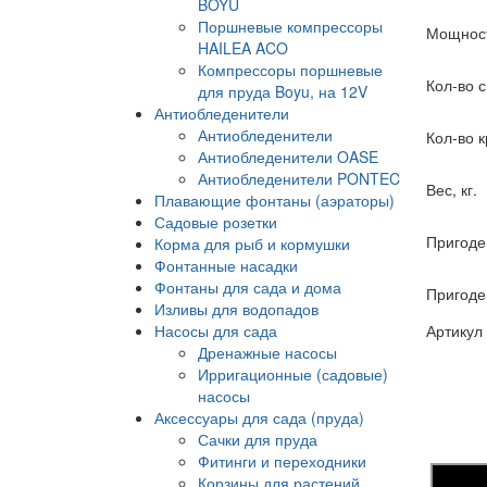
BOYU
Поршневые компрессоры
Мощност
HAILEA ACO
Компрессоры поршневые
Кол-во 
для пруда Boyu, на 12V
Антиобледенители
Антиобледенители
Кол-во 
Антиобледенители OASE
Антиобледенители PONTEC
Вес, кг.
Плавающие фонтаны (аэраторы)
Садовые розетки
Пригоде
Корма для рыб и кормушки
Фонтанные насадки
Фонтаны для сада и дома
Пригоден
Изливы для водопадов
Насосы для сада
Артикул
Дренажные насосы
Ирригационные (садовые)
насосы
Аксессуары для сада (пруда)
Сачки для пруда
Фитинги и переходники
Корзины для растений