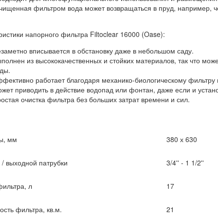
очищенная фильтром вода может возвращаться в пруд, например, 
истики напорного фильтра Filtoclear 16000 (Oase):
заметно вписывается в обстановку даже в небольшом саду.
полнен из высококачественных и стойких материалов, так что може
ды.
фективно работает благодаря механико-биологическому фильтру 
жет приводить в действие водопад или фонтан, даже если и устан
остая очистка фильтра без больших затрат времени и сил.
ы, мм
380 х 630
 / выходной патрубки
3/4'' - 1 1/2''
ильтра, л
17
сть фильтра, кв.м.
21