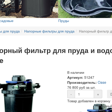
 садовые
Пруды
ы для пруда
Напорные фильтры для пруда
Напорный фильтр дл
орный фильтр для пруда и водое
e
В наличии
Артикул:
51247
Производитель:
Oase
76 800 руб за шт.
-
+
Товар добавлен в корзину
Напорный
водоема F