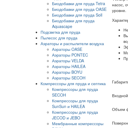
Биодобавки для пруда Tetra
насос, 
Биодобавки для пруда OASE
уровне.
Биодобавки для пруда Soll
Характер
Биодобавки для пруда
Aquascape
Не
Подсветка для пруда
Вы
Пылесос для пруда
во
Аэраторы и распылители воздуха
Эф
Аэраторы OASE
Мо
Аэраторы PONTEC
Пр
Аэраторы VELDA
Аэраторы HAILEA
Аэраторы BOYU
Аэраторы SECOH
Габарит
Компрессоры для пруда и септика
Компрессоры для пруда
SECOH
Входной
Компрессоры для пруда
SunSun и HAILEA
Объем ф
Компрессоры для пруда
JECOD и JEBO
Поверхно
Мембранные компрессоры