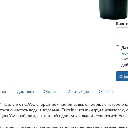
Ваш т
Да
мо
«Фе
дей
Офо
ание
Доставка
Оплата
Инструкция
Отзывы
ear - фильтр от OASE с гарантией чистой воды, с помощью которог
иться о чистоте воды в водоеме. Filtoclear комбинирует новаторс
им УФ-прибором, а также обладает уникальной технологией Ease-
подходит для многофункционального использования и размещения 