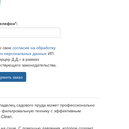
елефон*:
ю свое
согласие на обработку
их персональных данных
ИП
рцер Д.Д.» в рамках
ствующего законодательства.
рмить заказ
о владелец садового пруда может профессионально
кую фильтровальную технику с эффективным
Clean.
на суше. С помощью давления, которое создает