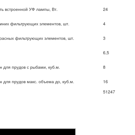
ь встроенной УФ лампы, Вт.
24
синих фильтрующих элементов, шт.
4
красных фильтрующих элементов, шт.
3
6,5
н для прудов с рыбами, куб.м.
8
 для прудов макс. объема до, куб.м.
16
51247