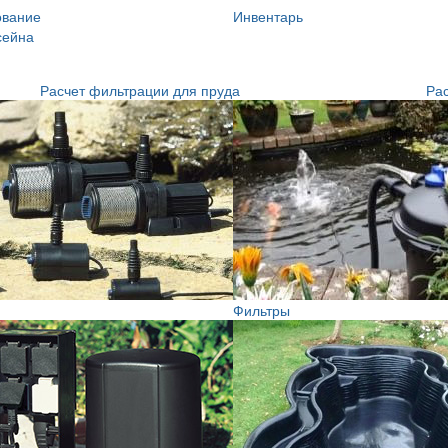
ование
Инвентарь
сейна
Расчет фильтрации для пруда
Рас
Фильтры