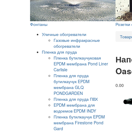
Фонтаны
Розетки
Уличные обогреватели
Товар
Газовые инфракрасные
обогреватели
Пленка для пруда
Нап
Пленка бутилкаучуковая
EPDM мембрана Pond Liner
Oas
Carlisle
Пленка для пруда
бутилкаучук EPDM
0.0
0
мембрана GLQ
PONDGARDEN
Пленка для пруда ПВХ
EPDM мембрана для
водоемов EPDM INDY
Пленка бутилкаучук EPDM
мембрана Firestone Pond
Gard