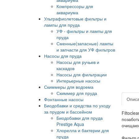
Компрессоры для
аквариума
Ультрафиолетовые фильтры и
лампы для пруда
УФ - фильтры и лампы для
пруда
Сменные(запасные) лампы
и запчасти для УФ фильтров
Насосы для пруда
Насосы для ручьев и
каскадов
Насосы для фильтрации
Интерьерные насосы
Скиммеры для водоема
Скиммер для пруда
Опис
Фонтанные насосы
Биодобавки и средства по уходу
за прудом и бассейном
Filtocl
Биодобавки для пруда
позабот
Prestige Aqua
очищающ
Хлорелла и бактерии для
пруда
Фильтр 