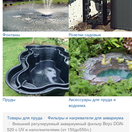
Фонтаны
Розетки садовые
Пруды
Аксессуары для пруда и
водоема
Товары для пруда
Фильтры и нагреватели для аквариума
Внешний регулируемый аквариумный фильтр Boyu DGN-
520 с UV и наполнителями (от 150до550л.)