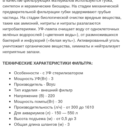
синтепон и керамические биошары. На стадии механической
предварительной фильтрации губки задерживают грубые
частицы. На стадии биологической очистки вредные вещества,
такие как аммоний, нитриты и нитраты разлагаются
нитробактериями. УФ-лампа очищает воду от одноклеточных
зелёных водорослей («цветения воды»), от размножившихся
бактерий и инфузорий («белая муть»). Активированный уголь
уничтожает органические вещества, химикаты и нейтрализует
неприятные запахи.
ТЕХНИЧЕСКИЕ ХАРАКТЕРИСТИКИ ФИЛЬТРА:
Особенности - с УФ стерилизатором
Мощность УФ(Вт) - 3
Производитель - Boyu
Тип изделия - внешний фильтр
Напряжение (В) - 220
Мощность помпы(Вт) - 30
Производительность (л/ч) - от 300 до 1610
Для аквариумов (л) - 150 — 550 л
Высота подъема (м) - от 0,5 до 3
Общая длина шлангов (м) - 3