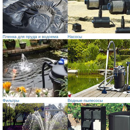
Пленка для пруда и водоема
Насосы
Фильтры
Водные пылесосы