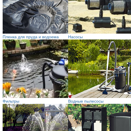
Пленка для пруда и водоема
Насосы
Фильтры
Водные пылесосы