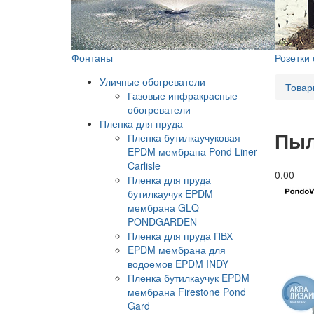
Фонтаны
Розетки
Уличные обогреватели
Товар
Газовые инфракрасные
обогреватели
Пленка для пруда
Пыл
Пленка бутилкаучуковая
EPDM мембрана Pond Liner
Carlisle
0.0
0
Пленка для пруда
бутилкаучук EPDM
мембрана GLQ
PONDGARDEN
Пленка для пруда ПВХ
EPDM мембрана для
водоемов EPDM INDY
Пленка бутилкаучук EPDM
мембрана Firestone Pond
Gard