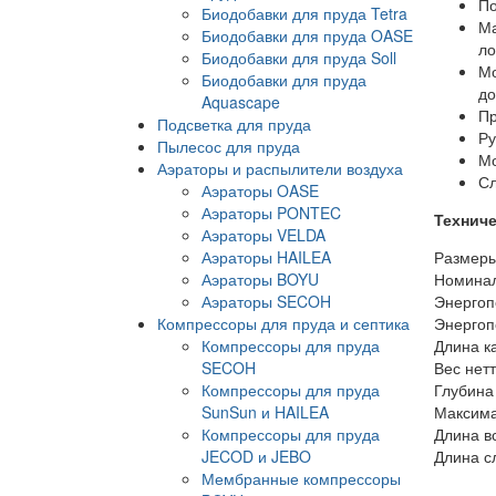
По
Биодобавки для пруда Tetra
Ма
Биодобавки для пруда OASE
ло
Биодобавки для пруда Soll
Мо
Биодобавки для пруда
д
Aquascape
Пр
Подсветка для пруда
Ру
Пылесос для пруда
Мо
Аэраторы и распылители воздуха
Сл
Аэраторы OASE
Аэраторы PONTEC
Техниче
Аэраторы VELDA
Аэраторы HAILEA
Размеры
Аэраторы BOYU
Номинал
Аэраторы SECOH
Энергоп
Компрессоры для пруда и септика
Энергоп
Компрессоры для пруда
Длина к
SECOH
Вес нетт
Компрессоры для пруда
Глубина
SunSun и HAILEA
Максима
Компрессоры для пруда
Длина в
JECOD и JEBO
Длина с
Мембранные компрессоры