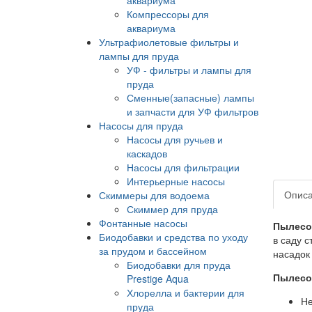
Компрессоры для
аквариума
Ультрафиолетовые фильтры и
лампы для пруда
УФ - фильтры и лампы для
пруда
Сменные(запасные) лампы
и запчасти для УФ фильтров
Насосы для пруда
Насосы для ручьев и
каскадов
Насосы для фильтрации
Интерьерные насосы
Опис
Скиммеры для водоема
Скиммер для пруда
Фонтанные насосы
Пылесос
Биодобавки и средства по уходу
в саду 
за прудом и бассейном
насадок
Биодобавки для пруда
Пылесос
Prestige Aqua
Хлорелла и бактерии для
Не
пруда