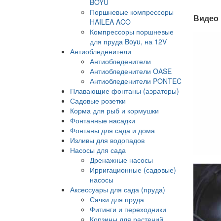
BOYU
Поршневые компрессоры
Видео 
HAILEA ACO
Компрессоры поршневые
для пруда Boyu, на 12V
Антиобледенители
Антиобледенители
Антиобледенители OASE
Антиобледенители PONTEC
Плавающие фонтаны (аэраторы)
Садовые розетки
Корма для рыб и кормушки
Фонтанные насадки
Фонтаны для сада и дома
Изливы для водопадов
Насосы для сада
Дренажные насосы
Ирригационные (садовые)
насосы
Аксессуары для сада (пруда)
Сачки для пруда
Фитинги и переходники
Корзины для растений