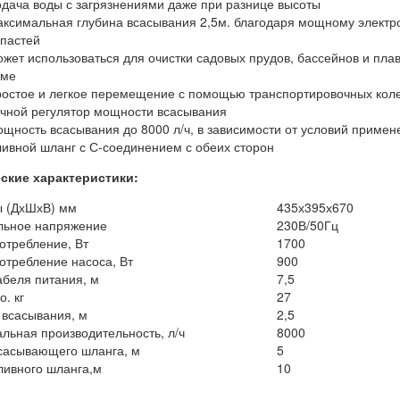
дача воды с загрязнениями даже при разнице высоты
ксимальная глубина всасывания 2,5м. благодаря мощному электр
пастей
жет использоваться для очистки садовых прудов, бассейнов и плав
оме
остое и легкое перемещение с помощью транспортировочных коле
чной регулятор мощности всасывания
щность всасывания до 8000 л/ч, в зависимости от условий примен
ивной шланг с С-соединением с обеих сторон
ские характеристики:
 (ДхШхВ) мм
435х395х670
ьное напряжение
230В/50Гц
отребление, Вт
1700
отребление насоса, Вт
900
абеля питания, м
7,5
о. кг
27
 всасывания, м
2,5
льная производительность, л/ч
8000
сасывающего шланга, м
5
ливного шланга,м
10