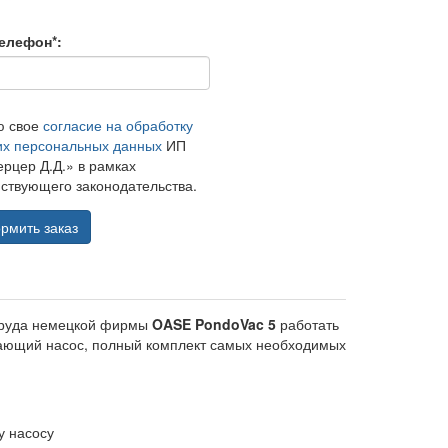
елефон*:
ю свое
согласие на обработку
их персональных данных
ИП
рцер Д.Д.» в рамках
ствующего законодательства.
рмить заказ
 пруда немецкой фирмы
OASE PondoVac 5
работать
дающий насос, полный комплект самых необходимых
у насосу