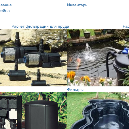
ование
Инвентарь
сейна
Расчет фильтрации для пруда
Рас
Фильтры