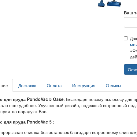
Ваш т
Да
мо
«Фе
дей
Офо
ание
Доставка
Оплата
Инструкция
Отзывы
 для пруда PondoVac 5 Oase
. Благодаря новому пылесосу для
стало еще удобнее. Улучшенный дизайн, надежный встроенный по
 приятно порадуют Вас.
 для пруда PondoVac 5
:
прерывная очистка без остановок благодаря встроенному сливном