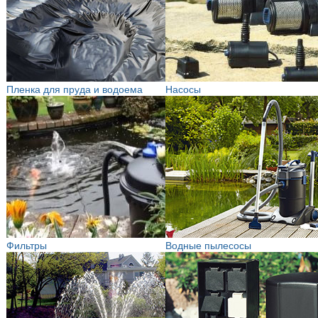
Пленка для пруда и водоема
Насосы
Фильтры
Водные пылесосы