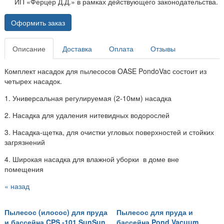
ИП «Ферцер Д.Д.» в рамках действующего законодательства.
Оформить заказ
Описание
Доставка
Оплата
Отзывы
Комплект насадок для пылесосов OASE PondoVac состоит из
четырех насадок.
1. Универсальная регулируемая (2-10мм) насадка
2. Насадка для удаления нитевидных водорослей
3. Насадка-щетка, для очистки угловых поверхностей и стойких
загрязнений
4. Широкая насадка для влажной уборки в доме вне
помещения
« назад
Пылесос (илосос) для пруда
Пылесос для пруда и
и бассейна CPS -101 SunSun
бассейна Pond Vacuum