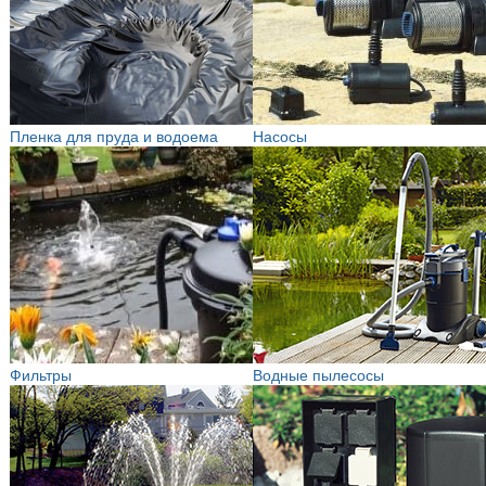
Пленка для пруда и водоема
Насосы
Фильтры
Водные пылесосы