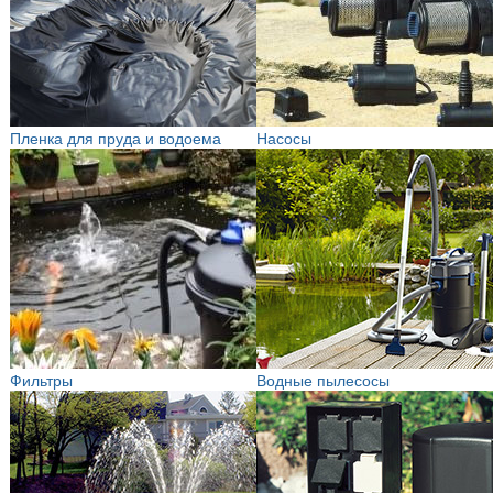
Пленка для пруда и водоема
Насосы
Фильтры
Водные пылесосы