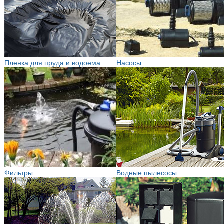
Пленка для пруда и водоема
Насосы
Фильтры
Водные пылесосы