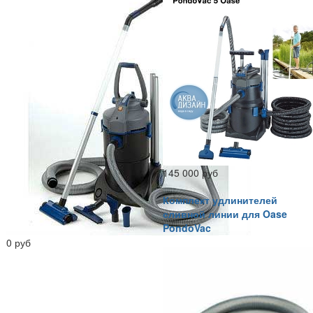
145 000 руб
Комплект удлинителей
сливной линии для Oase
PondoVac
0 руб