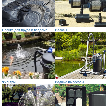
Пленка для пруда и водоема
Насосы
Фильтры
Водные пылесосы