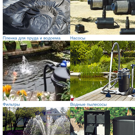
Пленка для пруда и водоема
Насосы
Фильтры
Водные пылесосы