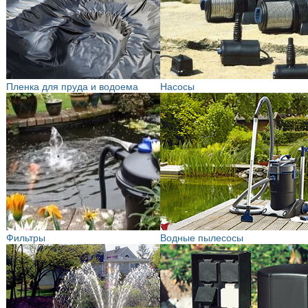
Пленка для пруда и водоема
Насосы
Фильтры
Водные пылесосы