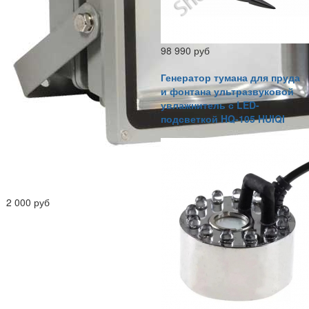
98 990 руб
Генератор тумана для пруда
и фонтана ультразвуковой
увлажнитель с LED-
подсветкой HQ-105 HUIQI
2 000 руб