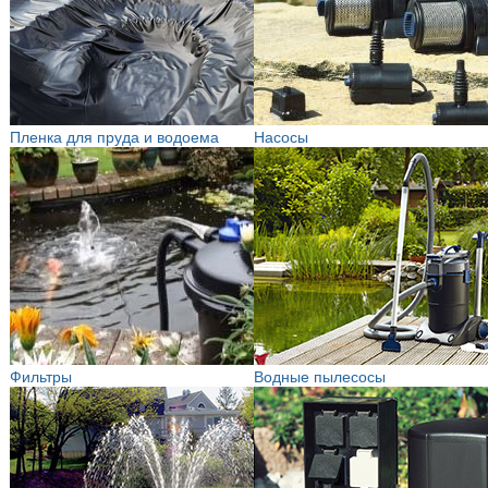
Пленка для пруда и водоема
Насосы
Фильтры
Водные пылесосы