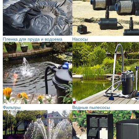
Пленка для пруда и водоема
Насосы
Фильтры
Водные пылесосы