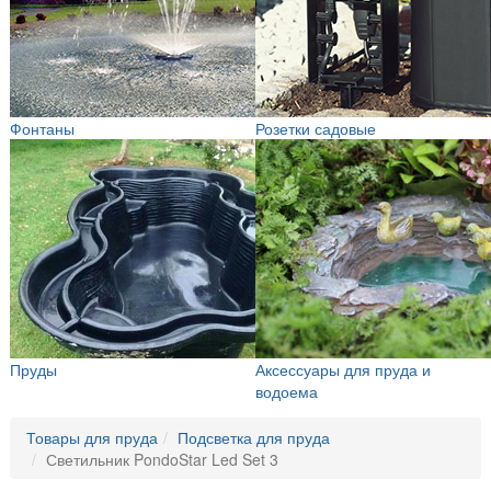
Фонтаны
Розетки садовые
Пруды
Аксессуары для пруда и
водоема
Товары для пруда
Подсветка для пруда
Светильник PondoStar Led Set 3