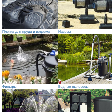
Пленка для пруда и водоема
Насосы
Фильтры
Водные пылесосы