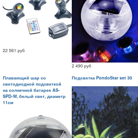
22 561 руб
2 490 руб
Плавающий шар со
Подсветка PondoStar set 30
светодиодной подсветкой
на солнечной батарее AS-
SPD-W, белый свет, диаметр
11см