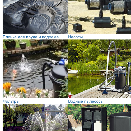
Пленка для пруда и водоема
Насосы
Фильтры
Водные пылесосы