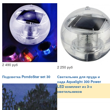
2 490 руб
2 250 руб
Подсветка PondoStar set 30
Светильник для пруда и
сада Aqualight 300 Power
LED комплект из 3-х
светильников