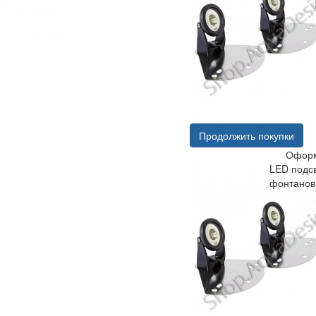
Продолжить покупки
Оформ
LED подс
фонтано