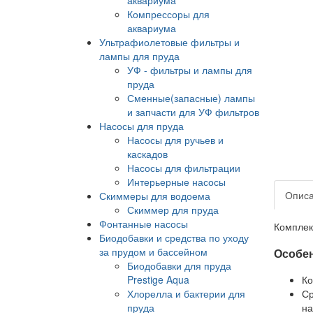
Компрессоры для
аквариума
Ультрафиолетовые фильтры и
лампы для пруда
УФ - фильтры и лампы для
пруда
Сменные(запасные) лампы
и запчасти для УФ фильтров
Насосы для пруда
Насосы для ручьев и
каскадов
Насосы для фильтрации
Интерьерные насосы
Опис
Скиммеры для водоема
Скиммер для пруда
Фонтанные насосы
Комплект
Биодобавки и средства по уходу
за прудом и бассейном
Особен
Биодобавки для пруда
Prestige Aqua
Ко
Хлорелла и бактерии для
Ср
пруда
на