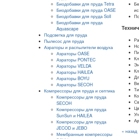
Биодобавки для пруда Tetra
Бе
Биодобавки для пруда OASE
ис
Биодобавки для пруда Soll
По
Биодобавки для пруда
Технич
Aquascape
Подсветка для пруда
Ра
Пылесос для пруда
Но
Аэраторы и распылители воздуха
Пи
Аэраторы OASE
Кл
Аэраторы PONTEC
Эн
Аэраторы VELDA
Кл
Аэраторы HAILEA
Дл
Аэраторы BOYU
Ве
Аэраторы SECOH
Ти
Компрессоры для пруда и септика
Ко
Компрессоры для пруда
Св
SECOH
Цв
Компрессоры для пруда
Уг
SunSun и HAILEA
Ар
Компрессоры для пруда
JECOD и JEBO
« назад
Мембранные компрессоры