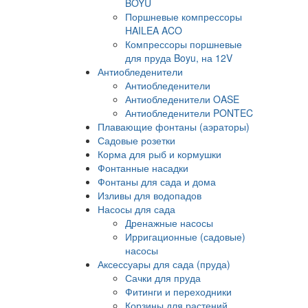
BOYU
Поршневые компрессоры
HAILEA ACO
Компрессоры поршневые
для пруда Boyu, на 12V
Антиобледенители
Антиобледенители
Антиобледенители OASE
Антиобледенители PONTEC
Плавающие фонтаны (аэраторы)
Садовые розетки
Корма для рыб и кормушки
Фонтанные насадки
Фонтаны для сада и дома
Изливы для водопадов
Насосы для сада
Дренажные насосы
Ирригационные (садовые)
насосы
Аксессуары для сада (пруда)
Сачки для пруда
Фитинги и переходники
Корзины для растений