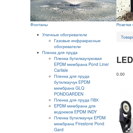
Фонтаны
Розетки
Уличные обогреватели
Товар
Газовые инфракрасные
обогреватели
Пленка для пруда
LED
Пленка бутилкаучуковая
EPDM мембрана Pond Liner
Carlisle
0.0
0
Пленка для пруда
бутилкаучук EPDM
мембрана GLQ
PONDGARDEN
Пленка для пруда ПВХ
EPDM мембрана для
водоемов EPDM INDY
Пленка бутилкаучук EPDM
мембрана Firestone Pond
Gard