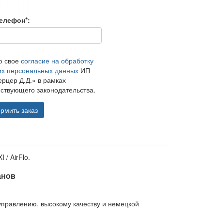
елефон*:
ю свое
согласие на обработку
их персональных данных
ИП
рцер Д.Д.» в рамках
ствующего законодательства.
рмить заказ
/ AirFlo.
анов
управлению, высокому качеству и немецкой