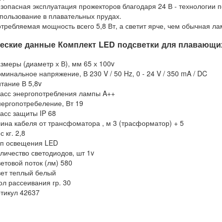
зопасная эксплуатация прожекторов благодаря 24 В - технологии 
пользование в плавательных прудах.
требляемая мощность всего 5,8 Вт, а светит ярче, чем обычная ла
еские данные Комплект LED подсветки для плавающи
змеры (диаметр х В), мм 65 х 100v
минальное напряжение, В 230 V / 50 Hz, 0 - 24 V / 350 mA / DC
тание В 5,8v
асс энергопотребления лампы A++
ергопотребеление, Вт 19
асс защиты IP 68
ина кабеля от трансфоматора , м 3 (трасформатор) + 5
с кг. 2,8
п освещения LED
личество светодиодов, шт 1v
етовой поток (лм) 580
ет теплый белый
ол рассеивания гр. 30
тикул 42637