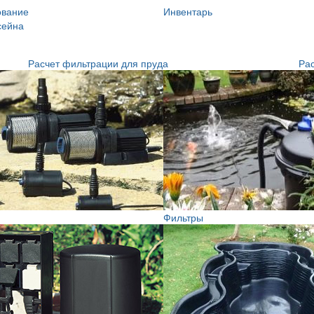
ование
Инвентарь
сейна
Расчет фильтрации для пруда
Рас
Фильтры