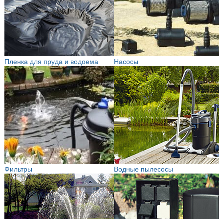
Пленка для пруда и водоема
Насосы
Фильтры
Водные пылесосы