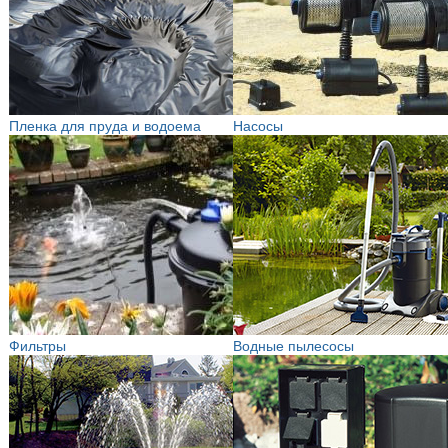
Пленка для пруда и водоема
Насосы
Фильтры
Водные пылесосы