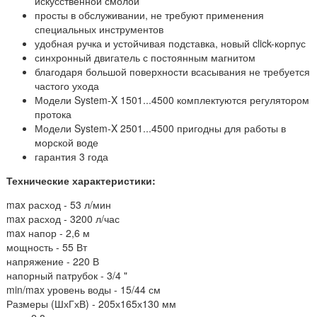
искусственной смолой
просты в обслуживании, не требуют применения
специальных инструментов
удобная ручка и устойчивая подставка, новый click-корпус
синхронный двигатель с постоянным магнитом
благодаря большой поверхности всасывания не требуется
частого ухода
Модели System-X 1501...4500 комплектуются регулятором
протока
Модели System-X 2501...4500 пригодны для работы в
морской воде
гарантия 3 года
Технические характеристики:
max расход - 53 л/мин
max расход - 3200 л/час
max напор - 2,6 м
мощность - 55 Вт
напряжение - 220 В
напорный патрубок - 3/4 "
min/max уровень воды - 15/44 см
Размеры (ШхГхВ) - 205х165х130 мм