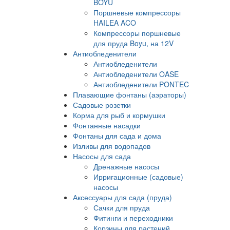
BOYU
Поршневые компрессоры
HAILEA ACO
Компрессоры поршневые
для пруда Boyu, на 12V
Антиобледенители
Антиобледенители
Антиобледенители OASE
Антиобледенители PONTEC
Плавающие фонтаны (аэраторы)
Садовые розетки
Корма для рыб и кормушки
Фонтанные насадки
Фонтаны для сада и дома
Изливы для водопадов
Насосы для сада
Дренажные насосы
Ирригационные (садовые)
насосы
Аксессуары для сада (пруда)
Сачки для пруда
Фитинги и переходники
Корзины для растений