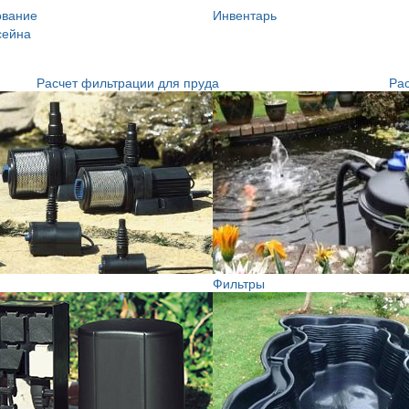
ование
Инвентарь
сейна
Расчет фильтрации для пруда
Рас
Фильтры