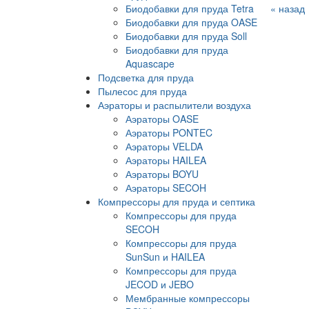
Биодобавки для пруда Tetra
« назад
Биодобавки для пруда OASE
Биодобавки для пруда Soll
Биодобавки для пруда
Aquascape
Подсветка для пруда
Пылесос для пруда
Аэраторы и распылители воздуха
Аэраторы OASE
Аэраторы PONTEC
Аэраторы VELDA
Аэраторы HAILEA
Аэраторы BOYU
Аэраторы SECOH
Компрессоры для пруда и септика
Компрессоры для пруда
SECOH
Компрессоры для пруда
SunSun и HAILEA
Компрессоры для пруда
JECOD и JEBO
Мембранные компрессоры