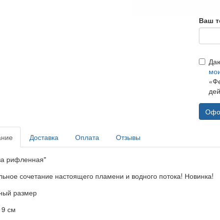
Ваш т
Да
мо
«Фе
дей
Офо
ание
Доставка
Оплата
Отзывы
за рифленная"
льное сочетание настоящего пламени и водного потока! Новинка!
ный размер
19 см