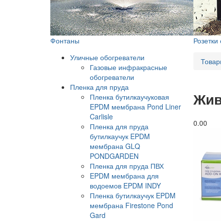
Фонтаны
Розетки
Уличные обогреватели
Товар
Газовые инфракрасные
обогреватели
Пленка для пруда
Жив
Пленка бутилкаучуковая
EPDM мембрана Pond Liner
Carlisle
0.0
0
Пленка для пруда
бутилкаучук EPDM
мембрана GLQ
PONDGARDEN
Пленка для пруда ПВХ
EPDM мембрана для
водоемов EPDM INDY
Пленка бутилкаучук EPDM
мембрана Firestone Pond
Gard