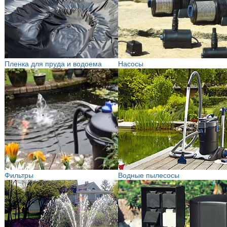
Пленка для пруда и водоема
Насосы
Фильтры
Водные пылесосы