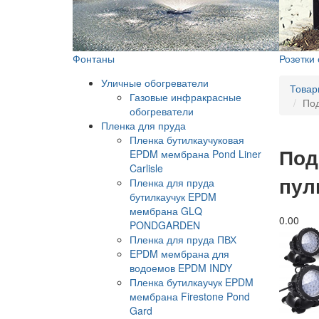
Фонтаны
Розетки
Уличные обогреватели
Товар
Газовые инфракрасные
Под
обогреватели
Пленка для пруда
Пленка бутилкаучуковая
Под
EPDM мембрана Pond Liner
Carlisle
пул
Пленка для пруда
бутилкаучук EPDM
мембрана GLQ
0.0
0
PONDGARDEN
Пленка для пруда ПВХ
EPDM мембрана для
водоемов EPDM INDY
Пленка бутилкаучук EPDM
мембрана Firestone Pond
Gard