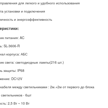
управления для легкого и удобного использования
ота установки и подключения
мичность и энергоэффективность
еристики:
ник питания: AC
ь: SL-3606-R
иал корпуса: АБС
ник света: светодиодные лампы(216 шт.)
нь защиты: IP68
жение: DC12V
 кабеля между светильниками : 2м.+2м от первого до блока
 светильников - 6шт
ть: 2,5 Вт ~ 10 Вт