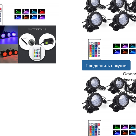
SL-3606-R
управлен
Продолжить покупки
Оформ
Подсветк
SL-3606-R
управлен