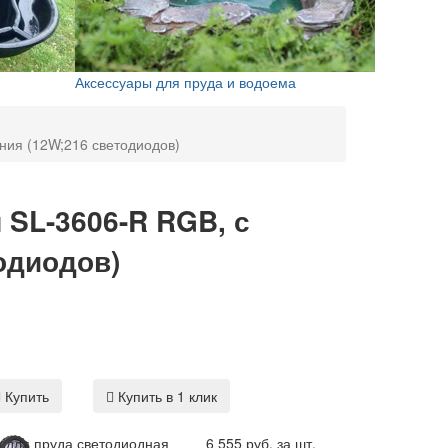
Аксессуары для пруда и водоема
ния (12W;216 светодиодов)
 SL-3606-R RGB, с
одиодов)
Купить
Купить в 1 клик
а для пруда светодиодная
6 555 руб. за шт.