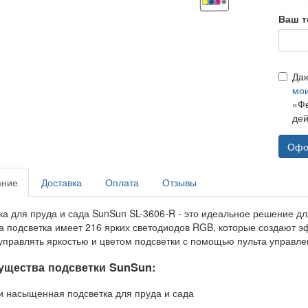
Ваш т
Да
мо
«Фе
дей
Офо
ание
Доставка
Оплата
Отзывы
ка для пруда и сада SunSun SL-3606-R - это идеальное решение д
та подсветка имеет 216 ярких светодиодов RGB, которые создают э
управлять яркостью и цветом подсветки с помощью пульта управлен
щества подсветки SunSun:
 и насыщенная подсветка для пруда и сада