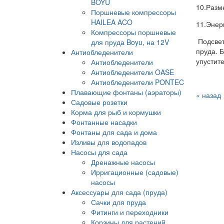
BOYU
10.Разм
Поршневые компрессоры
HAILEA ACO
11.Энер
Компрессоры поршневые
Подсвет
для пруда Boyu, на 12V
пруда. 
Антиобледенители
упустит
Антиобледенители
Антиобледенители OASE
Антиобледенители PONTEC
Плавающие фонтаны (аэраторы)
« назад
Садовые розетки
Корма для рыб и кормушки
Фонтанные насадки
Фонтаны для сада и дома
Изливы для водопадов
Насосы для сада
Дренажные насосы
Ирригационные (садовые)
насосы
Аксессуары для сада (пруда)
Сачки для пруда
Фитинги и переходники
Корзины для растений