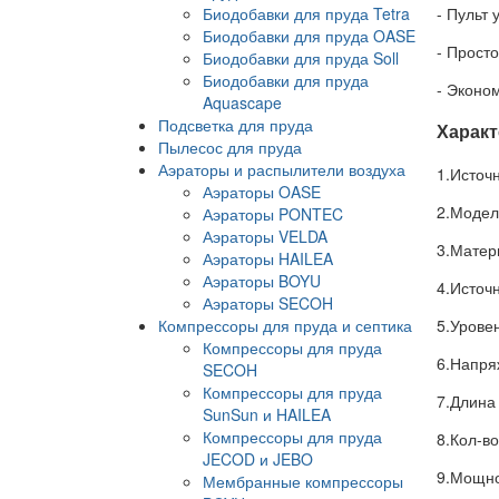
Биодобавки для пруда Tetra
- Пульт 
Биодобавки для пруда OASE
- Прост
Биодобавки для пруда Soll
Биодобавки для пруда
- Эконо
Aquascape
Подсветка для пруда
Характ
Пылесос для пруда
Аэраторы и распылители воздуха
1.Источ
Аэраторы OASE
2.Модел
Аэраторы PONTEC
Аэраторы VELDA
3.Матер
Аэраторы HAILEA
Аэраторы BOYU
4.Источ
Аэраторы SECOH
Компрессоры для пруда и септика
5.Урове
Компрессоры для пруда
6.Напря
SECOH
Компрессоры для пруда
7.Длина
SunSun и HAILEA
Компрессоры для пруда
8.Кол-во
JECOD и JEBO
9.Мощнос
Мембранные компрессоры