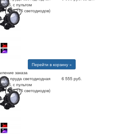
 RGB, с пультом
ия (12W;216 светодиодов)
Перейти в корзину »
ление заказа
а для пруда светодиодная
6 555 руб.
 RGB, с пультом
ия (12W;216 светодиодов)