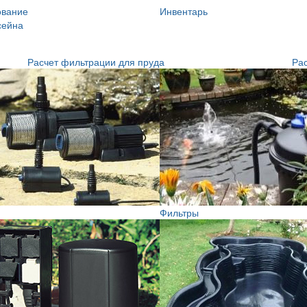
ование
Инвентарь
сейна
Расчет фильтрации для пруда
Рас
Фильтры