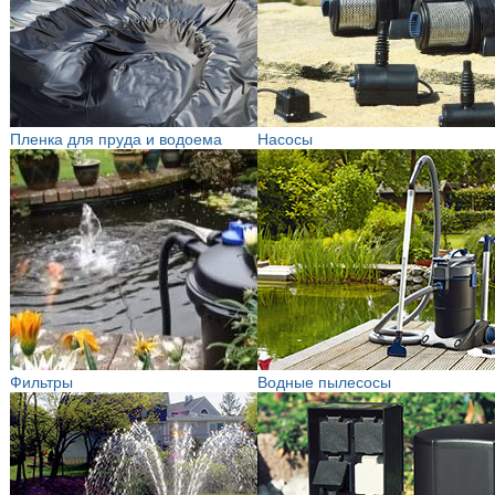
Пленка для пруда и водоема
Насосы
Фильтры
Водные пылесосы