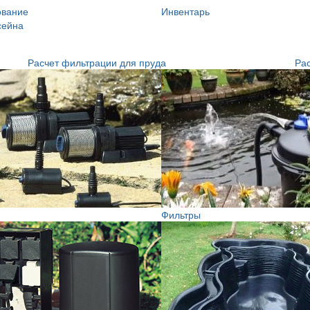
ование
Инвентарь
сейна
Расчет фильтрации для пруда
Рас
Фильтры