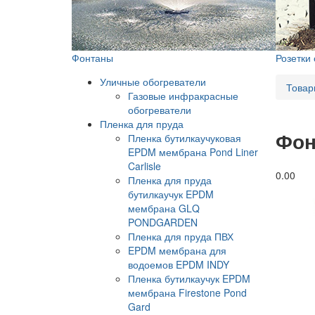
Фонтаны
Розетки
Уличные обогреватели
Товар
Газовые инфракрасные
обогреватели
Пленка для пруда
Фон
Пленка бутилкаучуковая
EPDM мембрана Pond Liner
Carlisle
0.0
0
Пленка для пруда
бутилкаучук EPDM
мембрана GLQ
PONDGARDEN
Пленка для пруда ПВХ
EPDM мембрана для
водоемов EPDM INDY
Пленка бутилкаучук EPDM
мембрана Firestone Pond
Gard