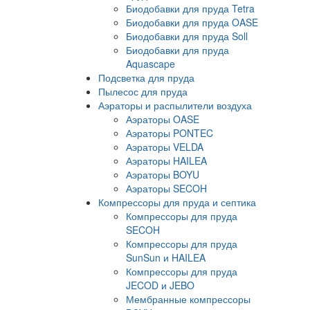
Биодобавки для пруда Tetra
Биодобавки для пруда OASE
Биодобавки для пруда Soll
Биодобавки для пруда
Aquascape
Подсветка для пруда
Пылесос для пруда
Аэраторы и распылители воздуха
Аэраторы OASE
Аэраторы PONTEC
Аэраторы VELDA
Аэраторы HAILEA
Аэраторы BOYU
Аэраторы SECOH
Компрессоры для пруда и септика
Компрессоры для пруда
SECOH
Компрессоры для пруда
SunSun и HAILEA
Компрессоры для пруда
JECOD и JEBO
Мембранные компрессоры