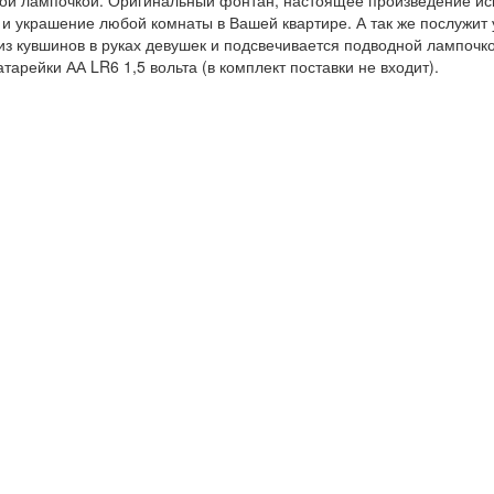
ой лампочкой. Оригинальный фонтан, настоящее произведение иску
 и украшение любой комнаты в Вашей квартире. А так же послужит
 из кувшинов в руках девушек и подсвечивается подводной лампочк
тарейки АА LR6 1,5 вольта (в комплект поставки не входит).