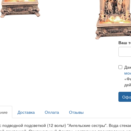
Ваш т
Да
мо
«Фе
дей
Офо
ание
Доставка
Оплата
Отзывы
 подводной подсветкой (12 вольт) "Ангельские сестры". Вода стека