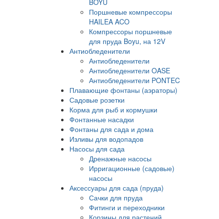
BOYU
Поршневые компрессоры
HAILEA ACO
Компрессоры поршневые
для пруда Boyu, на 12V
Антиобледенители
Антиобледенители
Антиобледенители OASE
Антиобледенители PONTEC
Плавающие фонтаны (аэраторы)
Садовые розетки
Корма для рыб и кормушки
Фонтанные насадки
Фонтаны для сада и дома
Изливы для водопадов
Насосы для сада
Дренажные насосы
Ирригационные (садовые)
насосы
Аксессуары для сада (пруда)
Сачки для пруда
Фитинги и переходники
Корзины для растений