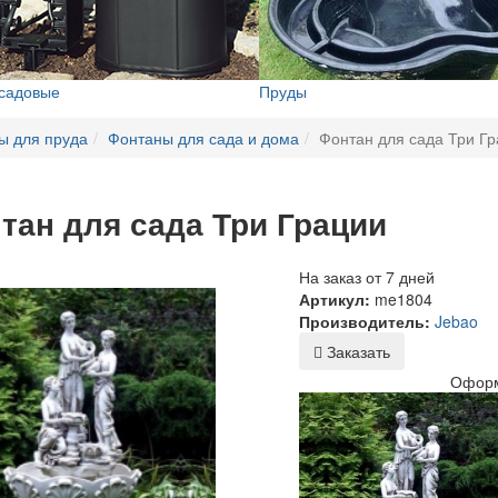
 садовые
Пруды
ы для пруда
Фонтаны для сада и дома
Фонтан для сада Три Г
тан для сада Три Грации
На заказ от 7 дней
Артикул:
me1804
Производитель:
Jebao
Заказать
Оформ
Фонтан д