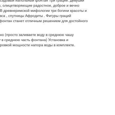
 садовый напольный фонтан Три грации. Девушки
и, олицетворяющие радостное, доброе и вечно
 В древнеримской мифологии три богини красоты и
вса , спутницы Афродиты . Фигуры граций
 фонтан станет отличным решением для достойного
но (просто заливаете воду в среднюю чашу
 в среднюю часть фонтана) Установка и
ровкой мощности напора воды в комплекте.