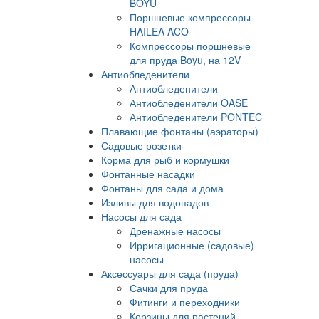
BOYU
Поршневые компрессоры
HAILEA ACO
Компрессоры поршневые
для пруда Boyu, на 12V
Антиобледенители
Антиобледенители
Антиобледенители OASE
Антиобледенители PONTEC
Плавающие фонтаны (аэраторы)
Садовые розетки
Корма для рыб и кормушки
Фонтанные насадки
Фонтаны для сада и дома
Изливы для водопадов
Насосы для сада
Дренажные насосы
Ирригационные (садовые)
насосы
Аксессуары для сада (пруда)
Сачки для пруда
Фитинги и переходники
Корзины для растений