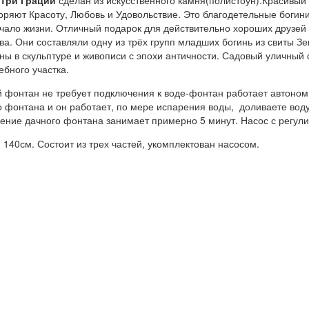
Три Грации
сделан из искусственного камня(полистоун).Красивый
оряют Красоту, Любовь и Удовольствие. Это благодетельные богин
чало жизни. Отличный подарок для действительно хороших друзей
ва. Они составляли одну из трёх групп младших богинь из свиты Зе
ны в скульптуре и живописи с эпохи античности. Садовый уличный
ебного участка.
 фонтан не требует подключения к воде-фонтан работает автоном
о фонтана и он работает, по мере испарения воды, доливаете воду
ение дачного фонтана занимает примерно 5 минут. Насос с регули
 140см. Состоит из трех частей, укомплектован насосом.