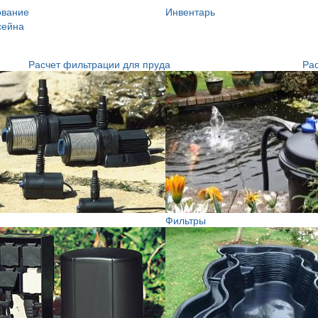
ование
Инвентарь
сейна
Расчет фильтрации для пруда
Рас
Фильтры