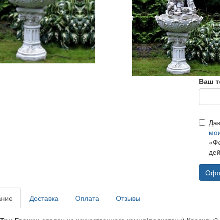
Ваш т
Да
мо
«Фе
дей
Офо
ание
Доставка
Оплата
Отзывы