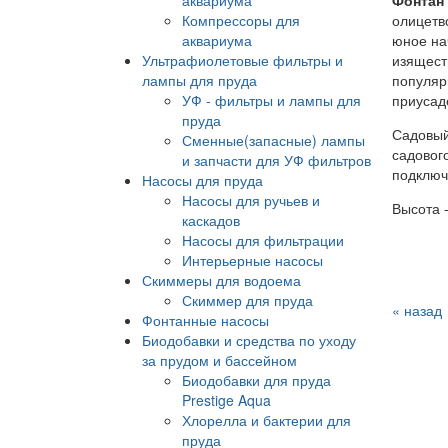
Фонтан 
Компрессоры для
олицетв
аквариума
юное на
Ультрафиолетовые фильтры и
изящест
лампы для пруда
популяр
УФ - фильтры и лампы для
приусад
пруда
Садовый
Сменные(запасные) лампы
садовог
и запчасти для УФ фильтров
подключ
Насосы для пруда
Насосы для ручьев и
Высота -
каскадов
Насосы для фильтрации
Интерьерные насосы
Скиммеры для водоема
Скиммер для пруда
« назад
Фонтанные насосы
Биодобавки и средства по уходу
за прудом и бассейном
Биодобавки для пруда
Prestige Aqua
Хлорелла и бактерии для
пруда