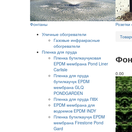
Фонтаны
Розетки
Уличные обогреватели
Товар
Газовые инфракрасные
обогреватели
Пленка для пруда
Фон
Пленка бутилкаучуковая
EPDM мембрана Pond Liner
Carlisle
0.0
0
Пленка для пруда
бутилкаучук EPDM
мембрана GLQ
PONDGARDEN
Пленка для пруда ПВХ
EPDM мембрана для
водоемов EPDM INDY
Пленка бутилкаучук EPDM
мембрана Firestone Pond
Gard