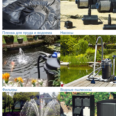
Пленка для пруда и водоема
Насосы
Фильтры
Водные пылесосы