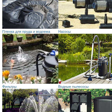
Пленка для пруда и водоема
Насосы
Фильтры
Водные пылесосы