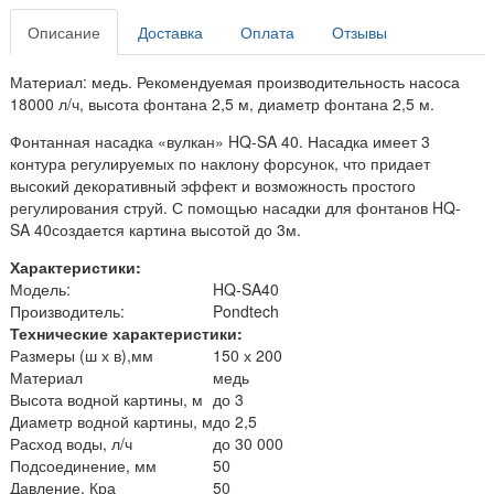
Описание
Доставка
Оплата
Отзывы
Материал: медь. Рекомендуемая производительность насоса
18000 л/ч, высота фонтана 2,5 м, диаметр фонтана 2,5 м.
Фонтанная насадка «вулкан» HQ-SA 40. Насадка имеет 3
контура регулируемых по наклону форсунок, что придает
высокий декоративный эффект и возможность простого
регулирования струй. С помощью насадки для фонтанов HQ-
SA 40создается картина высотой до 3м.
Характеристики:
Модель:
HQ-SA40
Производитель:
Pondtech
Технические характеристики:
Размеры (ш х в),мм
150 х 200
Материал
медь
Высота водной картины, м
до 3
Диаметр водной картины, м
до 2,5
Расход воды, л/ч
до 30 000
Подсоединение, мм
50
Давление, Кра
50