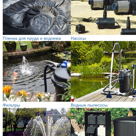
Пленка для пруда и водоема
Насосы
Фильтры
Водные пылесосы