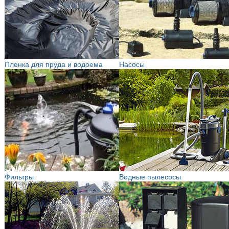
Пленка для пруда и водоема
Насосы
Фильтры
Водные пылесосы