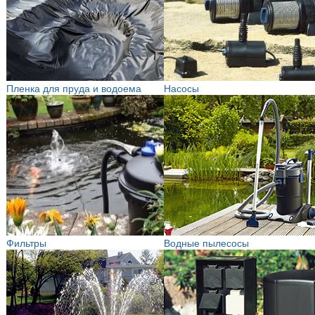
Пленка для пруда и водоема
Насосы
Фильтры
Водные пылесосы